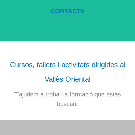
centre!
CONTACTA
Contacta amb nosaltres i amb el
Cursos, tallers i activitats dirigides al
Vallès Oriental
T'ajudem a trobar la formació que estàs
buscant