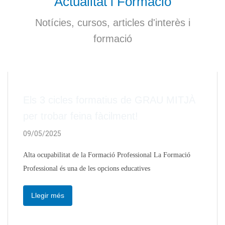
Actualitat i Formació
Notícies, cursos, articles d'interès i
formació
Els 3 cicles formatius de GRAU MITJÀ
per trobar feina fàcilment!
09/05/2025
Extraescolars
Alta ocupabilitat de la Formació Professional La Formació
Professional és una de les opcions educatives
Llegir més
Extraescolars