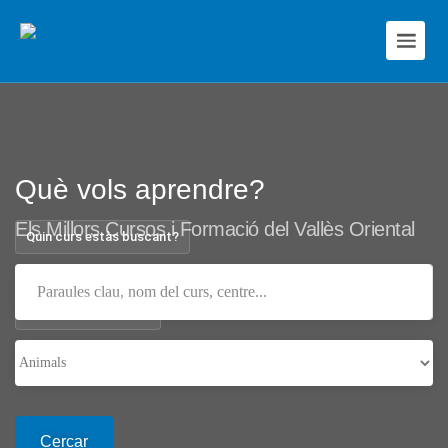
Què vols aprendre?
Els Millors Cursos i Formació del Vallès Oriental
Quin curs estàs buscant?
Categories i sectors
Cercar