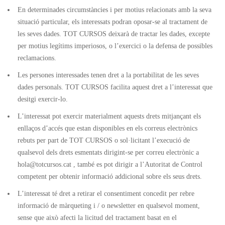
En determinades circumstàncies i per motius relacionats amb la seva
situació particular, els interessats podran oposar-se al tractament de
les seves dades. TOT CURSOS deixarà de tractar les dades, excepte
per motius legítims imperiosos, o l’exercici o la defensa de possibles
reclamacions.
Les persones interessades tenen dret a la portabilitat de les seves
dades personals. TOT CURSOS facilita aquest dret a l’interessat que
desitgi exercir-lo.
L’interessat pot exercir materialment aquests drets mitjançant els
enllaços d’accés que estan disponibles en els correus electrònics
rebuts per part de TOT CURSOS o sol·licitant l’execució de
qualsevol dels drets esmentats dirigint-se per correu electrònic a
hola@totcursos.cat , també es pot dirigir a l’Autoritat de Control
competent per obtenir informació addicional sobre els seus drets.
L’interessat té dret a retirar el consentiment concedit per rebre
informació de màrqueting i / o newsletter en qualsevol moment,
sense que això afecti la licitud del tractament basat en el