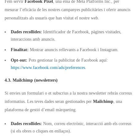
Fem servir
Facebook Pixel
, una eina de Meta Platforms Inc., per
mesurar l’eficàcia de les nostres campanyes publicitàries i oferir anuncis
personalitzats als usuaris que han visitat el nostre web.
Dades recollides:
Identificador de Facebook, pàgines visitades,
interaccions amb anuncis.
Finalitat:
Mostrar anuncis rellevants a Facebook i Instagram.
Opt-out:
Pots gestionar la publicitat de Facebook aquí:
https://www.facebook.com/ads/preferences
.
4.3. Mailchimp (newsletters)
Si envies un formulari o et subscrius a la nostra newsletter rebràs correus
informatius. Les teves dades seran gestionades per
Mailchimp
, una
plataforma de gestió d’email màrqueting.
Dades recollides:
Nom, correu electrònic, interacció amb els correus
(si els obres o cliques en enllaços).