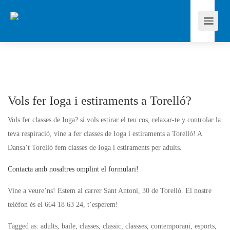
Vols fer Ioga i estiraments a Torelló?
Vols fer classes de Ioga? si vols estirar el teu cos, relaxar-te y controlar la
teva respiració, vine a fer classes de Ioga i estiraments a Torelló! A
Dansa’t Torelló fem classes de Ioga i estiraments per adults.
Contacta amb nosaltres omplint el formulari!
Vine a veure’ns! Estem al carrer Sant Antoni, 30 de Torelló. El nostre
telèfon és el 664 18 63 24, t’esperem!
Tagged as: adults, baile, classes, classic, classses, contemporani, esports,