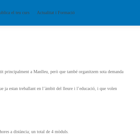
ublica el teu curs
Actualitat i Formació
mpartit principalment a Manlleu, però que també organitzem sota demanda
e ja estan treballant en l’àmbit del lleure i l’educació, i que volen
hores a distància; un total de 4 mòduls.