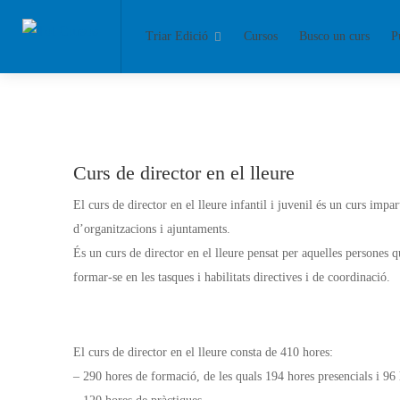
Triar Edició
Cursos
Busco un curs
P
Curs de director en el lleure
El curs de director en el lleure infantil i juvenil és un curs i
d’organitzacions i ajuntaments.
És un curs de director en el lleure pensat per aquelles persones qu
formar-se en les tasques i habilitats directives i de coordinació.
El curs de director en el lleure consta de 410 hores:
– 290 hores de formació, de les quals 194 hores presencials i 96 