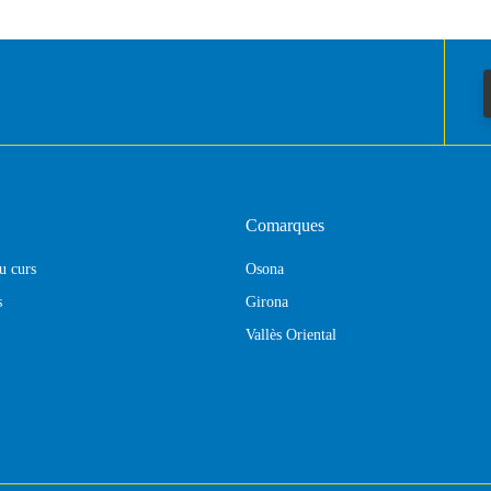
Comarques
eu curs
Osona
s
Girona
Vallès Oriental