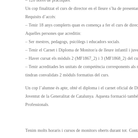
– 120 hores de pràctiques.
Un cop finalitzat el curs de director en el lleure s’ha de present
Requisits d’accés:
– Tenir 18 anys complerts quan es comença a fer el curs de direct
Aquelles persones que acreditin:
– Ser mestres, pedagogs, psicòlegs i educadors socials.
– Tenir el Carnet i Diploma de Monitor/a de lleure infantil i juve
– Haver cursat els mòduls 2 (MF1867_2) i 3 (MF1868_2) del curs d
– Tenir acreditades les unitats de competència corresponents als
tindran convalidats 2 mòduls formatius del curs.
Un cop l’alumne és apte, obté el diploma i el carnet oficial de Dir
Joventut de la Generalitat de Catalunya. Aquesta formació també s
Professionals.
Tenim molts horaris i cursos de monitors oberts durant tot. Co