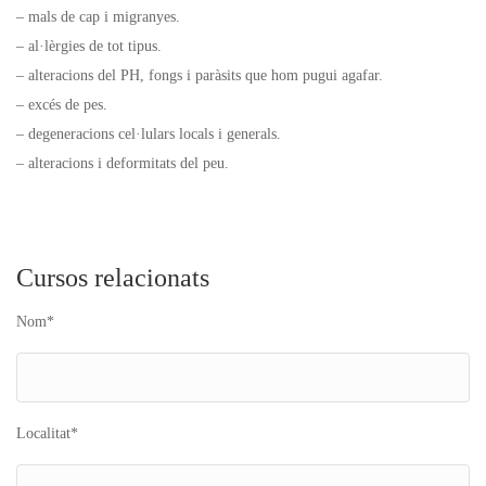
– mals
de cap i migranyes.
– al·lèrgies
de tot tipus.
– alteracions
del
PH
, fongs i paràsits que hom pugui agafar.
– excés
de pes.
– degeneracions
cel·lulars locals i generals.
– alteracions
i deformitats del peu.
Cursos relacionats
Nom*
Localitat*