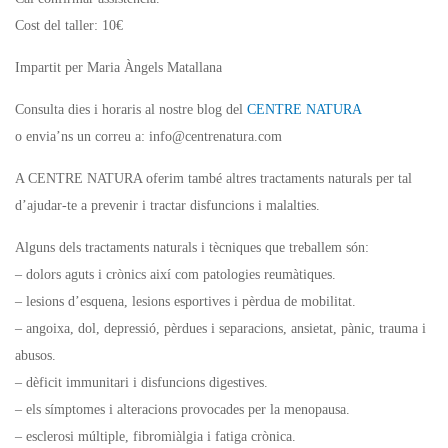
Cost del taller:
10€
Impartit per Maria Àngels
Matallana
Consulta dies i horaris al nostre blog del
CENTRE NATURA
o envia’ns un correu a:
info@centrenatura
.com
A CENTRE NATURA oferim també altres tractaments naturals per tal
d’ajudar-te a prevenir i tractar disfuncions i malalties.
Alguns dels tractaments naturals i tècniques que treballem són:
– dolors aguts i crònics així com patologies reumàtiques.
– lesions
d’esquena, lesions esportives i pèrdua de mobilitat.
– angoixa
, dol, depressió, pèrdues i separacions, ansietat, pànic, trauma i
abusos.
– dèficit
immunitari i disfuncions digestives.
– els
símptomes i alteracions provocades per la menopausa.
– esclerosi
múltiple, fibromiàlgia i fatiga crònica.