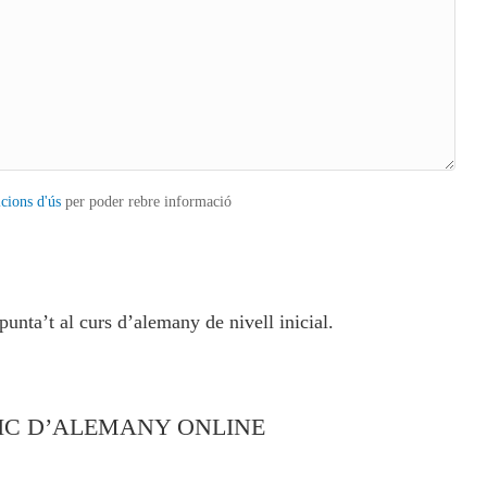
icions d'ús
per poder rebre informació
unta’t al curs d’alemany de nivell inicial.
BÀSIC D’ALEMANY ONLINE