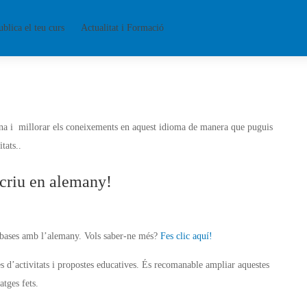
ublica el teu curs
Actualitat i Formació
ana i millorar els coneixements en aquest idioma de manera que puguis
tats..
scriu en alemany!
es bases amb l’alemany. Vols saber-ne més?
Fes clic aquí!
 d’activitats i propostes educatives. És recomanable ampliar aquestes
atges fets.