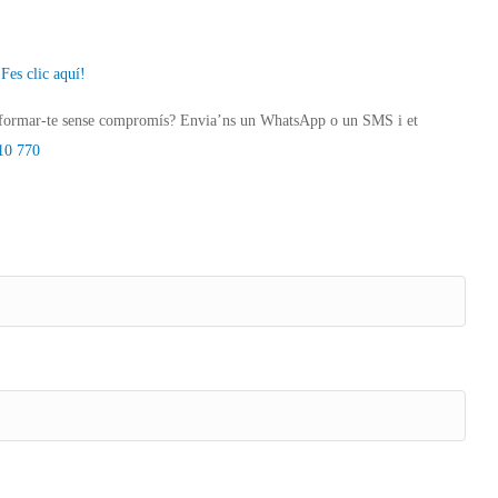
?
Fes clic aquí!
 informar-te sense compromís? Envia’ns un WhatsApp o un SMS i et
10 770