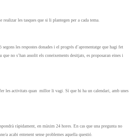
 realizar les tasques que si li plantegen per a cada tema.
ió segons les respostes donades i el progrés d’aprenentatge que hagi fet
u que no s’han assolit els coneixements desitjats, es proposaran eines i
fer les activitats quan millor li vagi. Sí que hi ha un calendari, amb unes
respondrà ràpidament, en màxim 24 hores. En cas que una pregunta no
mne/a acabi entenent sense problemes aquella questió.