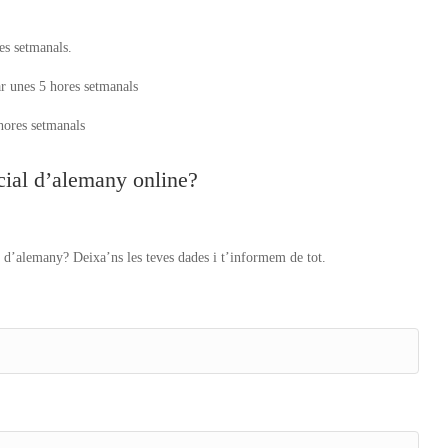
es setmanals.
lar unes 5 hores setmanals
 hores setmanals
nicial d’alemany online?
 d’alemany? Deixa’ns les teves dades i t’informem de tot.