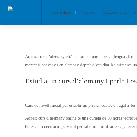
Triar Edició
Cursos
Busco un curs
P
Aquest curs d’alemany està pensat per aprendre la llengua alem
mantenir converses en alemany deprés d’estudiar les primeres uni
Estudia un curs d’alemany i parla i e
Curs de nivell inicial per establir un primer contacte i agafar l
Aquest curs d’alemany online té una durada de 50 hores teòriques
hores amb dedicació personal per tal d’interioritzar els aparenent