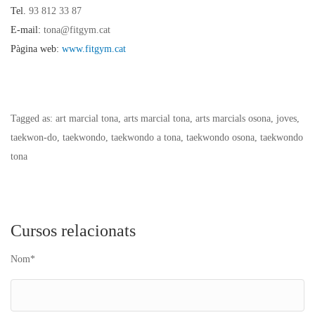
Tel.
93 812 33 87
E-mail:
tona@fitgym.cat
Pàgina web:
www.fitgym.cat
Tagged as: art marcial tona, arts marcial tona, arts marcials osona, joves,
taekwon-do, taekwondo, taekwondo a tona, taekwondo osona, taekwondo
tona
Cursos relacionats
Nom*