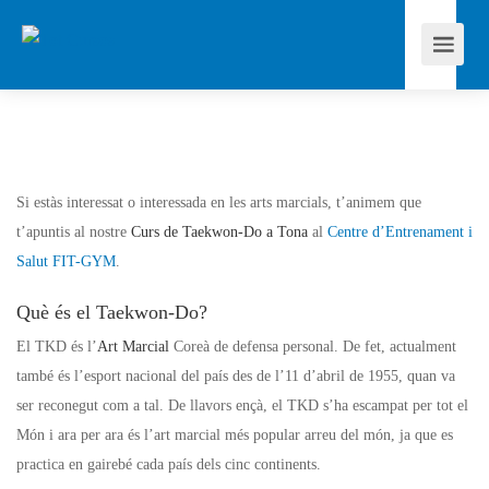
Si estàs interessat o interessada en les arts marcials, t’animem que
t’apuntis al nostre
Curs de Taekwon-Do a Tona
al
Centre d’Entrenament i
Salut FIT-GYM
.
Què és el Taekwon-Do?
El
TKD
és l’
Art Marcial
Coreà de defensa personal. De fet, actualment
també és l’esport nacional del país des de l’11 d’abril de 1955, quan va
ser reconegut com a tal. De llavors ençà, el
TKD
s’ha escampat per tot el
Món i ara per ara és l’art marcial més popular arreu del món, ja que es
practica en gairebé cada país dels cinc continents.