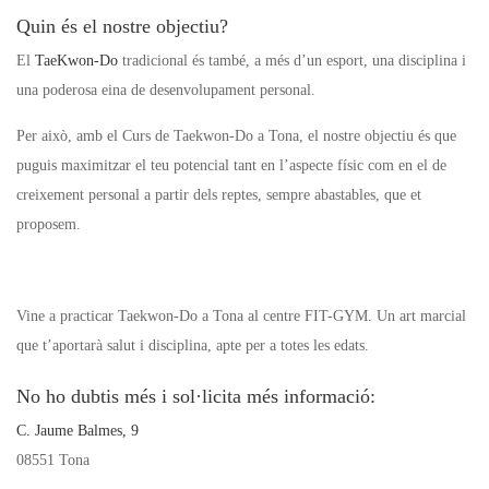
Quin és el nostre objectiu?
El
TaeKwon
-Do
tradicional és també, a més d’un esport, una disciplina i
una poderosa eina de desenvolupament personal.
Per això, amb el Curs de Taekwon-Do a Tona, el nostre objectiu és que
puguis maximitzar el teu potencial tant en l’aspecte físic com en el de
creixement personal a partir dels reptes, sempre abastables, que et
proposem.
Vine a practicar Taekwon-Do a Tona al centre FIT-GYM. Un art marcial
que t’aportarà salut i disciplina, apte per a totes les edats.
No ho dubtis més i sol·licita més informació:
C. Jaume Balmes, 9
08551 Tona