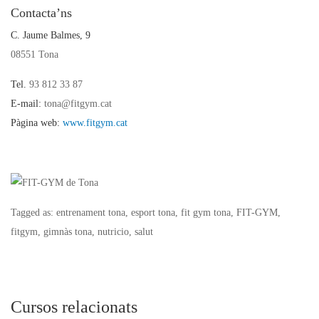
Contacta’ns
C. Jaume Balmes, 9
08551 Tona
Tel.
93 812 33 87
E-mail:
tona@fitgym.cat
Pàgina web:
www.fitgym.cat
Tagged as: entrenament tona, esport tona, fit gym tona, FIT-GYM,
fitgym, gimnàs tona, nutricio, salut
Cursos relacionats