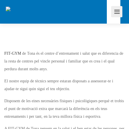
FIT-GYM
de Tona és el centre d’entrenament i salut que es diferencia de
la resta de centres pel vincle personal i familiar que es crea i el qual
perdura durant molts anys.
El nostre equip de tècnics sempre estaran disposats a assessorar-te i
ajudar-te sigui quin sigui el teu objectiu.
Disposem de les eines necessàries físiques i psicològiques perquè et trobis
el punt de motivació extra que marcarà la diferència en els teus
entrenaments i per tant, en la teva millora física i esportiva.
A FIT-GYM de Tona pensem en la salut i el ben estar de les persones, per