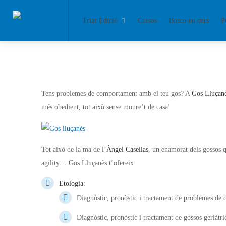
Triar Edició
Cursos
Busco un curs
P
Tens problemes de comportament amb el teu gos? A
Gos Lluçan
més obedient, tot això sense moure’t de casa!
Tot això de la mà de l’
Àngel Casellas
, un enamorat dels gossos qu
agility… Gos Lluçanès t’ofereix:
Etologia
:
Diagnòstic, pronòstic i tractament de problemes de
Diagnòstic, pronòstic i tractament de gossos geriàtri