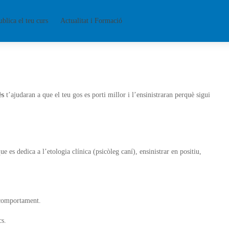
ublica el teu curs
Actualitat i Formació
ès
t’ajudaran a que el teu gos es porti millor i l’ensinistraran perquè sigui
e es dedica a l’etologia clínica (psicòleg caní), ensinistrar en positiu,
 comportament.
cs.