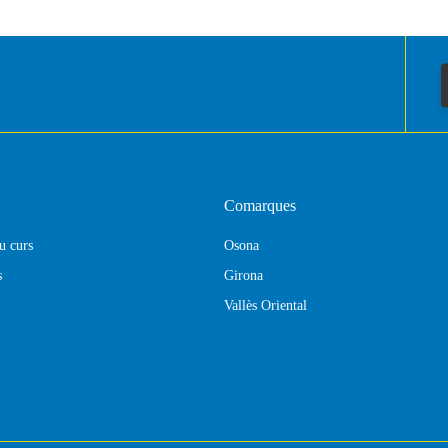
Comarques
eu curs
Osona
s
Girona
Vallès Oriental