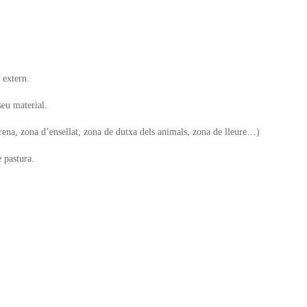
 extern.
seu material.
d’arena, zona d’ensellat, zona de dutxa dels animals, zona de lleure…)
e pastura.