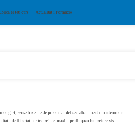
ublica el teu curs
Actualitat i Formació
ui de gust, sense haver-te de preocupar del seu allotjament i manteniment,
mitat i de llibertat per treure’n el màxim profit quan ho prefereixis.