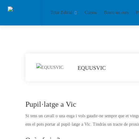
Triar Edició
Cursos
Busco un curs
P
EQUUSVIC
Pupil·latge a Vic
Si tens un cavall o una euga i vols gaudir-ne sempre que et ving
ens el pots portar al pupil·latge a Vic. Tindràs un tracte de proxi