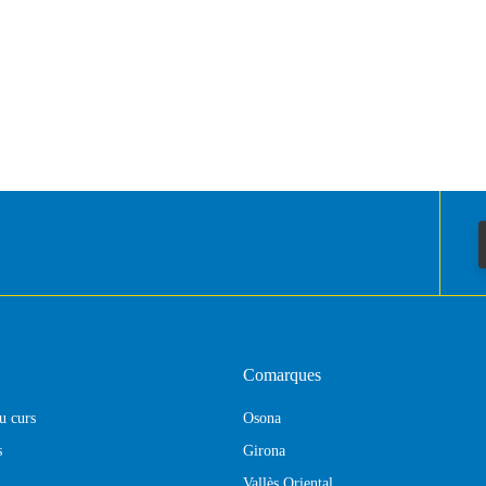
Comarques
eu curs
Osona
s
Girona
Vallès Oriental