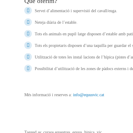
Què oferim?
Servei d’alimentació i supervisió del cavall/euga.
Neteja diària de l’estable.
Tots els animals en pupil·latge disposen d’estable amb pati
Tots els propietaris disposen d’una taquilla per guardar el 
Utilització de totes les instal·lacions de l’hípica (pistes 
Possibilitat d’utilització de les zones de pàdocs externs i d
Més informació i reserves a:
info@equusvic.cat
Tagged as: cursos equestres, equus, hipica, vic