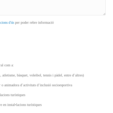
icions d'ús
per poder rebre informació
ral com a:
, atletisme, bàsquet, voleibol, tennis i pàdel, entre d’altres)
 o animadora d’activitats d’inclusió socioesportiva
acions turístiques
e en instal•lacions turístiques