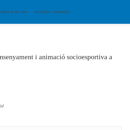
ublica el teu curs
Actualitat i Formació
ensenyament i animació socioesportiva a
ís!