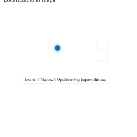
Leaflet
Mapbox
OpenStreetMap
Improve this map
| ©
©