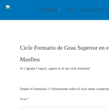
Triar Edició
Cursos
Busco un curs
P
Cicle Formatiu de Grau Superior en 
Manlleu
Si t’agrada l’esport, aquest és el teu cicle formatiu!
Omple el formulari i t’informarem sobre el cicle sense comprom
Nom*