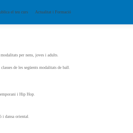
ublica el teu curs
Actualitat i Formació
 modalitats per nens, joves i adults.
lasses de les següents modalitats de ball.
ontemporani i Hip Hop.
ó i dansa oriental.