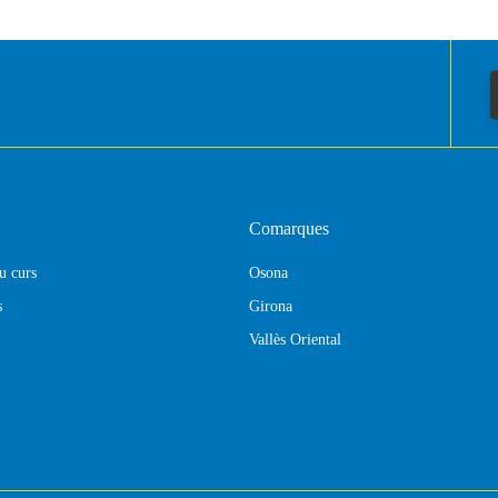
Comarques
eu curs
Osona
s
Girona
Vallès Oriental