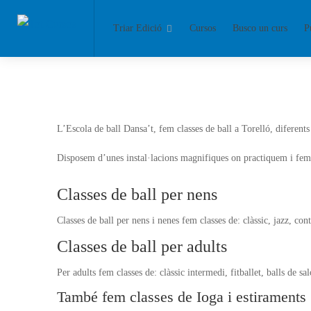
Triar Edició
Cursos
Busco un curs
P
L’Escola de ball Dansa’t, fem classes de ball a Torelló, diferents
Disposem d’unes instal·lacions magnifiques on practiquem i fem c
Classes de ball per nens
Classes de ball per nens i nenes fem classes de: clàssic, jazz, c
Classes de ball per adults
Per adults fem classes de: clàssic intermedi, fitballet, balls de sal
També fem classes de Ioga i estiraments