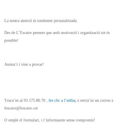
La nostra atenció és totalment personalitzada.
Des de L’Escaire pensem que amb motivació i organització tot és
possible!
Anima’t i vine a provar!
Truca’ns al 93.175.80.70 ,
fes clic a l’enlla
ç o envia’ns un correu a
lescaire@
lescaire.cat
O omple el formulari, i t’informarem sense compromís!