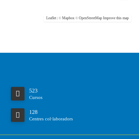
Leaflet
Mapbox
OpenStreetMap
Improve this map
| ©
©
523
Cursos
128
Centres col·laboradors