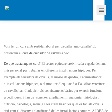
Vols fer un curs amb sortida laboral per treballar amb cavalls? Et
presentem el
curs de cuidador de cavalls
a Vic.
De què tracta aquest curs?
El sector eqüestre creix i cada vegada demana
més personal per treballar en diferents instal·lacions hípiques. Per
exemple els ferradors de cavalls, el mosso de quadra, l’administrador
d’instal·lacions hípiques, o el monitor d’equitació o l’auxiliar veterinari
de cavalls han d’adquirir els coneixements bàsics per exercir funcions
específiques, i han de conèixer àmpliament l’anatomia, fisiologia ,
nutrició, psicologia, maneig i les cures bàsiques ques es fan als cavalls.
així com el disseny i planificació de les instal·lacions equines. A IDEA de