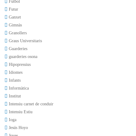
Futbol
Futur
Ganxet
Gimnàs
Granollers
Graus Universitaris
Guarderies
guarderies osona
Hipopressius
Idiomes
Infants
Informàtica
Institut
Intensiu carnet de conduir
Intensiu Estiu
Ioga
Jesús Hoyo
Joves