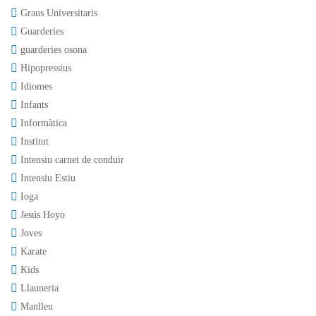
Graus Universitaris
Guarderies
guarderies osona
Hipopressius
Idiomes
Infants
Informàtica
Institut
Intensiu carnet de conduir
Intensiu Estiu
Ioga
Jesús Hoyo
Joves
Karate
Kids
Llauneria
Manlleu