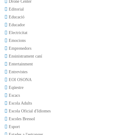
Drone Center
Editorial
Educació
Educador
Electricitat
Emocions
Emprenedors
Ensinistrament caní
Entertainment
Entrevistes
EOI OSONA
Eqüestre
Escacs
Escola Adults
Escola Oficial d'Idiomes
Escoles Bressol
Esport
Estades a l'estranger