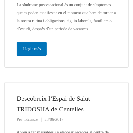
La síndrome postvacacional és un conjunt de símptomes
que es poden manifestar en el moment que hem de tornar a
la nostra rutina i obligacions, siguin laborals, familiars o
d’estudi, després d’un període de vacances.
Llegir més
Descobreix l’Espai de Salut
TRIDOSHA de Centelles
Per
totcursos
28/06/2017
Aprèn a fer massatges i a elaborar receptes al centre de