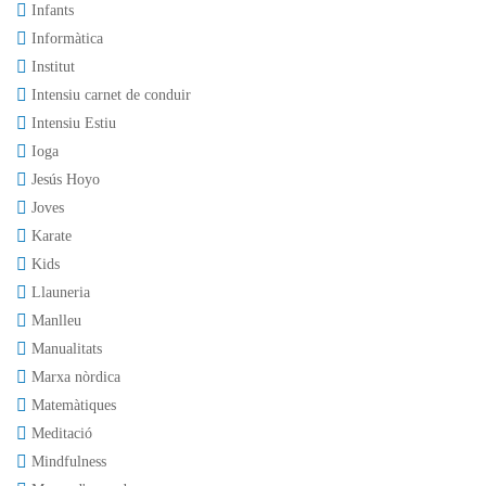
Infants
Informàtica
Institut
Intensiu carnet de conduir
Intensiu Estiu
Ioga
Jesús Hoyo
Joves
Karate
Kids
Llauneria
Manlleu
Manualitats
Marxa nòrdica
Matemàtiques
Meditació
Mindfulness