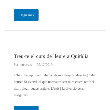
Llegir més
Treu-te el curs de lleure a Quiràlia
Per
totcursos
02/12/2019
T’has plantejat mai treballar de monitor@ o director@ del
lleure? Si és així, el que necessites son dues coses: tenir el
títol i llegir aquest article. L’èxit i la diversió estan
assegurats.