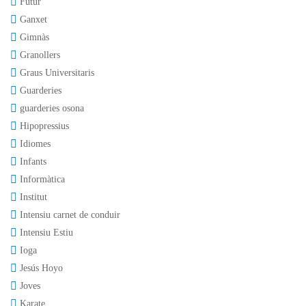
Futur
Ganxet
Gimnàs
Granollers
Graus Universitaris
Guarderies
guarderies osona
Hipopressius
Idiomes
Infants
Informàtica
Institut
Intensiu carnet de conduir
Intensiu Estiu
Ioga
Jesús Hoyo
Joves
Karate