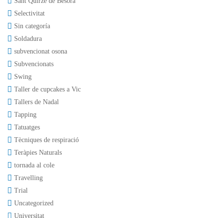
Sant Quirze de Besora
Selectivitat
Sin categoría
Soldadura
subvencionat osona
Subvencionats
Swing
Taller de cupcakes a Vic
Tallers de Nadal
Tapping
Tatuatges
Tècniques de respiració
Teràpies Naturals
tornada al cole
Travelling
Trial
Uncategorized
Universitat