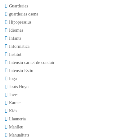
Guarderies
guarderies osona
Hipopressius
Idiomes
Infants
Informàtica
Institut
Intensiu carnet de conduir
Intensiu Estiu
Ioga
Jesús Hoyo
Joves
Karate
Kids
Llauneria
Manlleu
Manualitats