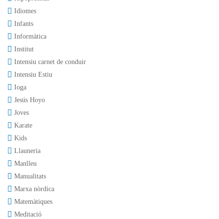
Idiomes
Infants
Informàtica
Institut
Intensiu carnet de conduir
Intensiu Estiu
Ioga
Jesús Hoyo
Joves
Karate
Kids
Llauneria
Manlleu
Manualitats
Marxa nòrdica
Matemàtiques
Meditació