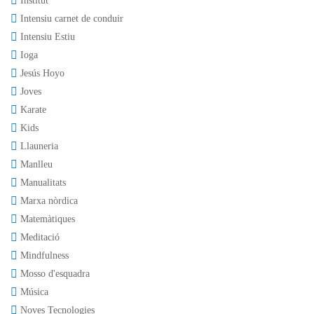
Institut
Intensiu carnet de conduir
Intensiu Estiu
Ioga
Jesús Hoyo
Joves
Karate
Kids
Llauneria
Manlleu
Manualitats
Marxa nòrdica
Matemàtiques
Meditació
Mindfulness
Mosso d'esquadra
Música
Noves Tecnologies