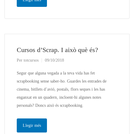
Cursos d’Scrap. I això què és?
Per
totcursos
09/10/2018
Segur que alguna vegada a la teva vida has fet
scrapbooking sense saber-ho. Guardes les entrades de
cinema, bitllets d’avió, postals, flors seques i les has
enganxat en un quadern, incloent-hi algunes notes
personals? Doncs això és scrapbooking.
Llegir més