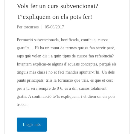
Vols fer un curs subvencionat?
T’expliquem on els pots fer!
Per
totcursos
05/06/2017
Formació subvencionada, bonificada, contínua, cursos
gratuïts… Hi ha un munt de termes que es fan servir però,
saps què volen dir i a quin tipus de cursos fan referència?
Intentem explicar-te alguns d’aquests conceptes, perquè els
tinguis més clars i no et faci mandra apuntar-t’hi. Un dels
punts principals, triïs la formació que triïs, és que el cost
per a tu serà sempre de 0 €, és a dir, cursos totalment
gratis. A continuació te’ls expliquem, i et diem on els pots
trobar.
Llegir més