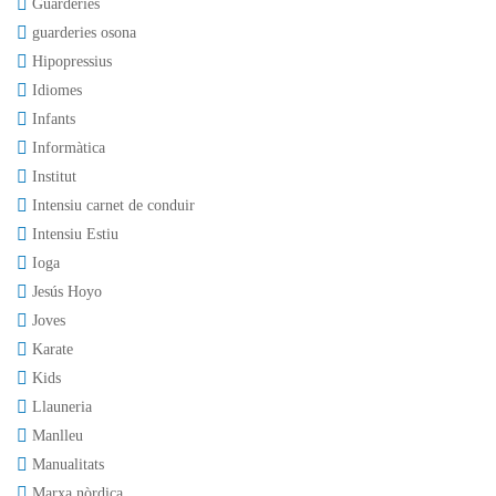
Guarderies
guarderies osona
Hipopressius
Idiomes
Infants
Informàtica
Institut
Intensiu carnet de conduir
Intensiu Estiu
Ioga
Jesús Hoyo
Joves
Karate
Kids
Llauneria
Manlleu
Manualitats
Marxa nòrdica