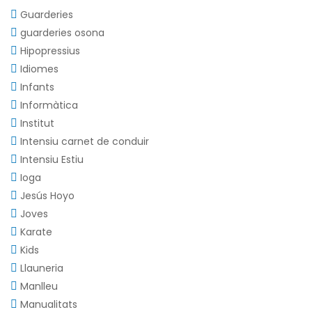
Guarderies
guarderies osona
Hipopressius
Idiomes
Infants
Informàtica
Institut
Intensiu carnet de conduir
Intensiu Estiu
Ioga
Jesús Hoyo
Joves
Karate
Kids
Llauneria
Manlleu
Manualitats