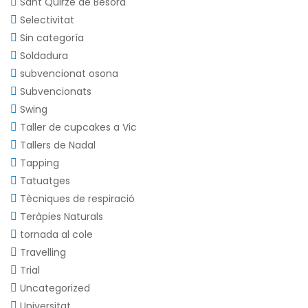
Sant Quirze de Besora
Selectivitat
Sin categoría
Soldadura
subvencionat osona
Subvencionats
Swing
Taller de cupcakes a Vic
Tallers de Nadal
Tapping
Tatuatges
Tècniques de respiració
Teràpies Naturals
tornada al cole
Travelling
Trial
Uncategorized
Universitat