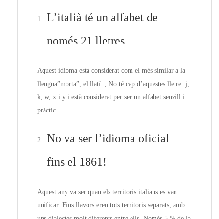
L’italià té un alfabet de
només 21 lletres
Aquest idioma està considerat com el més similar a la
llengua”morta”, el llatí. , No té cap d’aquestes lletre: j,
k, w, x i y i està considerat per ser un alfabet senzill i
pràctic.
No va ser l’idioma oficial
fins el 1861!
Aquest any va ser quan els territoris italians es van
unificar. Fins llavors eren tots territoris separats, amb
uns dialectes molt diferents entre ells. Només 5 % de la