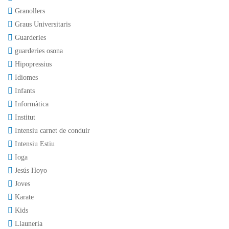
Granollers
Graus Universitaris
Guarderies
guarderies osona
Hipopressius
Idiomes
Infants
Informàtica
Institut
Intensiu carnet de conduir
Intensiu Estiu
Ioga
Jesús Hoyo
Joves
Karate
Kids
Llauneria