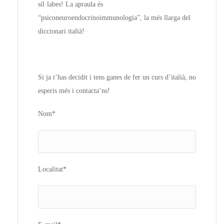
síl·labes! La apraula és
“psiconeuroendocrinoimmunologia”, la més llarga del
diccionari italià!
Si ja t’has decidit i tens ganes de fer un curs d’italià, no
esperis més i contacta’ns!
Nom*
Localitat*