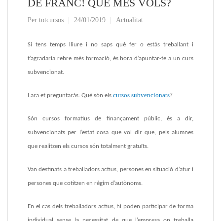
DE FRANC! QUÈ MÉS VOLS?
Per
totcursos
24/01/2019
Actualitat
Si tens temps lliure i no saps què fer o estàs treballant i
t’agradaria rebre més formació, és hora d’apuntar-te a un curs
subvencionat.
cursos subvencionats
I ara et preguntaràs: Què són els
?
Són cursos formatius de finançament públic, és a dir,
subvencionats per l’estat cosa que vol dir que, pels alumnes
que realitzen els cursos són totalment gratuïts.
Van destinats a treballadors actius, persones en situació d’atur i
persones que cotitzen en règim d’autònoms.
En el cas dels
treballadors actius
, hi poden participar de forma
individual sense la necessitat de que l’empresa on treballa