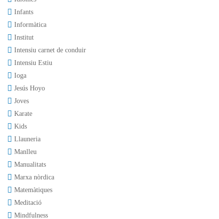
Infants
Informàtica
Institut
Intensiu carnet de conduir
Intensiu Estiu
Ioga
Jesús Hoyo
Joves
Karate
Kids
Llauneria
Manlleu
Manualitats
Marxa nòrdica
Matemàtiques
Meditació
Mindfulness