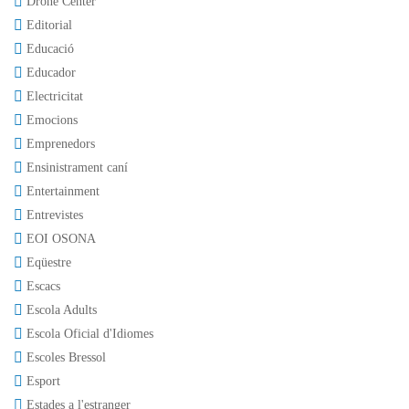
Drone Center
Editorial
Educació
Educador
Electricitat
Emocions
Emprenedors
Ensinistrament caní
Entertainment
Entrevistes
EOI OSONA
Eqüestre
Escacs
Escola Adults
Escola Oficial d'Idiomes
Escoles Bressol
Esport
Estades a l'estranger