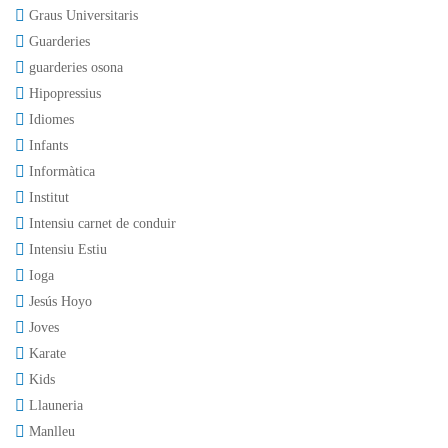
Graus Universitaris
Guarderies
guarderies osona
Hipopressius
Idiomes
Infants
Informàtica
Institut
Intensiu carnet de conduir
Intensiu Estiu
Ioga
Jesús Hoyo
Joves
Karate
Kids
Llauneria
Manlleu