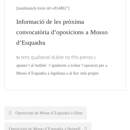
[mailmunch-form id=»814862″]
Informació de les pròxima
convocatòria d’oposicions a Mosso
d’Esquadra
tens qualsevol dubte no t’ho pensis
Si
i
apunta’t
al butlletí
t’ajudarem a trobar l’oposició per a
Mosso d’Esquadra a Agullana
a a
l lloc més proper.
Post
Oposicions de Mosso d’Esquadra a Olius
navigation
Oposicions de Mosso d’Esquadra a Botarell