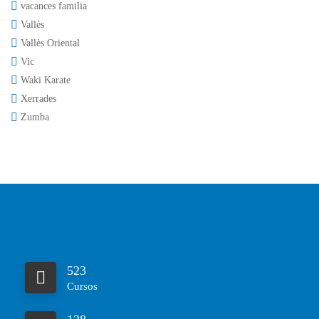
vacances familia
Vallès
Vallès Oriental
Vic
Waki Karate
Xerrades
Zumba
523
Cursos