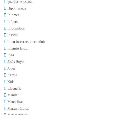
guarderies osona
Hipopressius
Idiomes
Infants
Informàtica
Institut
Intensiu carnet de conduir
Intensiu Estiu
Ioga
Jesús Hoyo
Joves
Karate
Kids
Llauneria
Manlleu
Manualitats
Marxa nòrdica