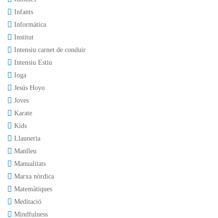
Infants
Informàtica
Institut
Intensiu carnet de conduir
Intensiu Estiu
Ioga
Jesús Hoyo
Joves
Karate
Kids
Llauneria
Manlleu
Manualitats
Marxa nòrdica
Matemàtiques
Meditació
Mindfulness