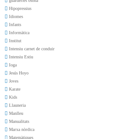
guarderies osona
Hipopressius
Idiomes
Infants
Informàtica
Institut
Intensiu carnet de conduir
Intensiu Estiu
Ioga
Jesús Hoyo
Joves
Karate
Kids
Llauneria
Manlleu
Manualitats
Marxa nòrdica
Matemàtiques