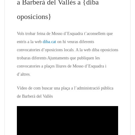
a Barberà del Vallès a {diba
oposicions}
Vols trobar feina de Mosso d’Esquadra t’aconsellem que
entris a la web
diba.cat
on hi veuras diferents
convocatories d’oposicions locals. A la web diba oposicions
trobaras diferents Ajuntaments que publiquen les
convocatories a plaçes lliures de Mosso d’Esquadra i
d’altres.
Vídeo de com buscar una plaça a l’administració pública
de Barberà del Vallès