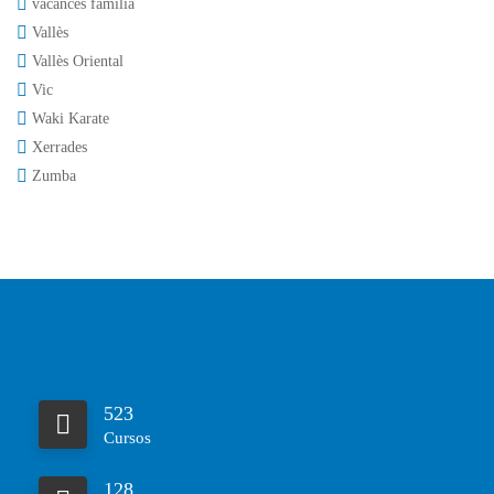
vacances familia
Vallès
Vallès Oriental
Vic
Waki Karate
Xerrades
Zumba
523
Cursos
128