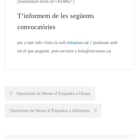
[mailmunch-form id=»814862″]
T’informem de les següents
convocatòries
per a més
info
visita la web
totcursos.cat
t’ajudarem amb
tot el que puguem, pots escriure a hola@totcursos.cat
Post
Oposicions de Mosso d’Esquadra a Oliana
navigation
Oposicions de Mosso d’Esquadra a Albinyana