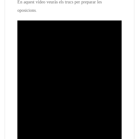
En aquest vídeo veuràs els trucs per preparar les
oposicions.