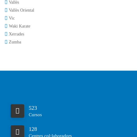
Vallès
Vallès Oriental
Vic
Waki Karate
Xerrades
Zumba
523
Cursos
128
Centres col·laboradors