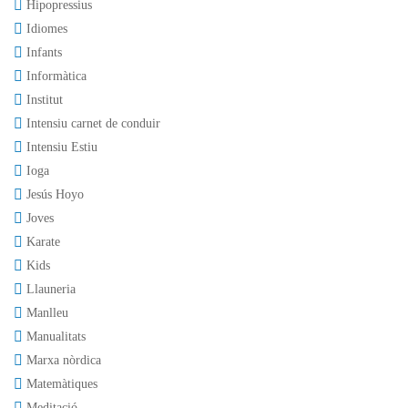
Hipopressius
Idiomes
Infants
Informàtica
Institut
Intensiu carnet de conduir
Intensiu Estiu
Ioga
Jesús Hoyo
Joves
Karate
Kids
Llauneria
Manlleu
Manualitats
Marxa nòrdica
Matemàtiques
Meditació