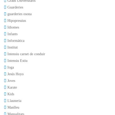
Graus Universitaris
Guarderies
guarderies osona
Hipopressius
Idiomes
Infants
Informàtica
Institut
Intensiu carnet de conduir
Intensiu Estiu
Ioga
Jesús Hoyo
Joves
Karate
Kids
Llauneria
Manlleu
Manualitats