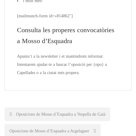
i molt més!
[mailmunch-form id=»814862″]
Consulta les properes convocatòries
a Mosso d’Esquadra
Apunta’t a la
newsletter
i et mantindrem informat.
Intentarem ajudar-te a buscar l’oposició per {
opo
} a
Capellades o a la ciutat més propera.
Post
Oposicions de Mosso d’Esquadra a Vespella de Gaià
navigation
Oposicions de Mosso d’Esquadra a Argelaguer