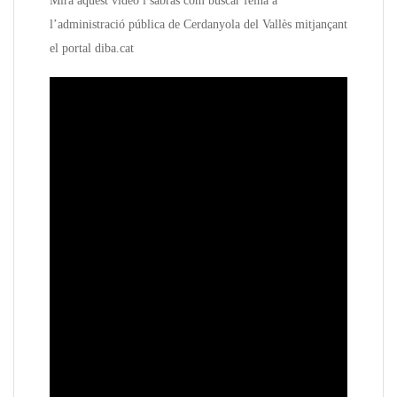
Mira aquest vídeo i sabràs com buscar feina a
l’administració pública de Cerdanyola del Vallès mitjançant
el portal diba.cat