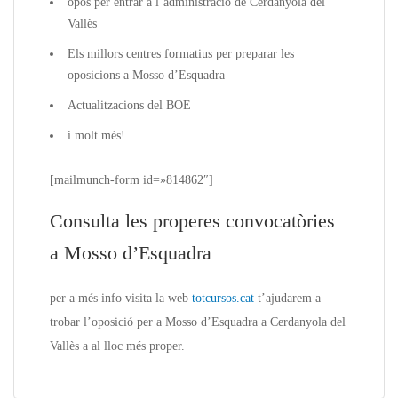
opos per entrar a l’administració de Cerdanyola del
Vallès
Els millors centres formatius per preparar les
oposicions a Mosso d’Esquadra
Actualitzacions del BOE
i molt més!
[mailmunch-form id=»814862″]
Consulta les properes convocatòries
a Mosso d’Esquadra
per a més
info
visita la web
totcursos.cat
t’ajudarem a
trobar l’oposició per a Mosso d’Esquadra a Cerdanyola del
Vallès
a a
l lloc més proper.