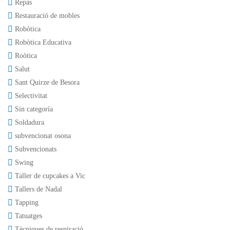
Repàs
Restauració de mobles
Robòtica
Robòtica Educativa
Roòtica
Salut
Sant Quirze de Besora
Selectivitat
Sin categoría
Soldadura
subvencionat osona
Subvencionats
Swing
Taller de cupcakes a Vic
Tallers de Nadal
Tapping
Tatuatges
Tècniques de respiració