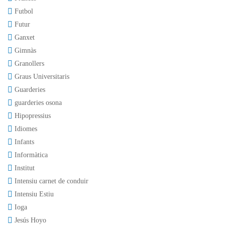
Futbol
Futur
Ganxet
Gimnàs
Granollers
Graus Universitaris
Guarderies
guarderies osona
Hipopressius
Idiomes
Infants
Informàtica
Institut
Intensiu carnet de conduir
Intensiu Estiu
Ioga
Jesús Hoyo