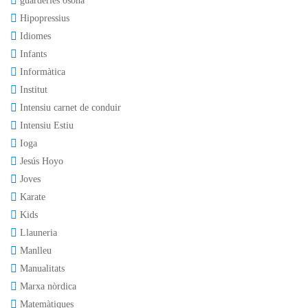
guarderies osona
Hipopressius
Idiomes
Infants
Informàtica
Institut
Intensiu carnet de conduir
Intensiu Estiu
Ioga
Jesús Hoyo
Joves
Karate
Kids
Llauneria
Manlleu
Manualitats
Marxa nòrdica
Matemàtiques