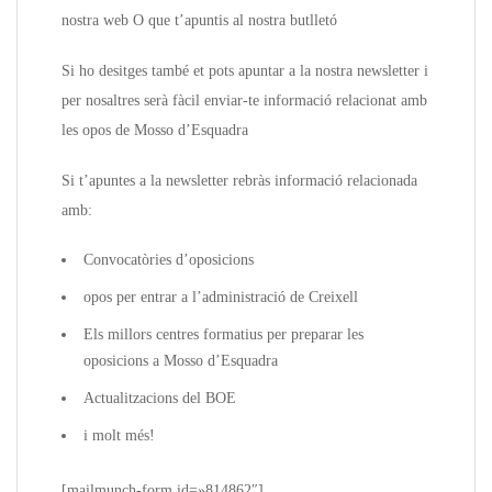
nostra web O que t’apuntis al nostra butlletó
Si ho desitges també et pots apuntar a la nostra newsletter i
per nosaltres serà fàcil enviar-te informació relacionat amb
les opos de Mosso d’Esquadra
Si t’apuntes a la newsletter rebràs informació relacionada
amb:
Convocatòries d’oposicions
opos per entrar a l’administració de Creixell
Els millors centres formatius per preparar les
oposicions a Mosso d’Esquadra
Actualitzacions del BOE
i molt més!
[mailmunch-form id=»814862″]