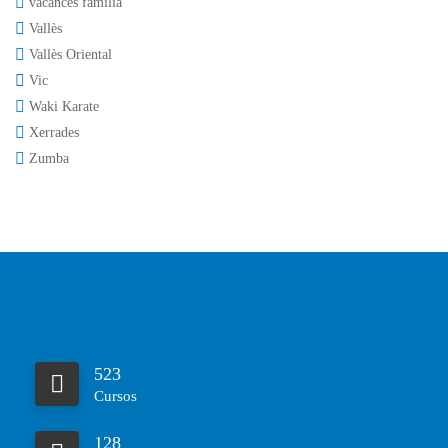
vacances familia
Vallès
Vallès Oriental
Vic
Waki Karate
Xerrades
Zumba
523
Cursos
128