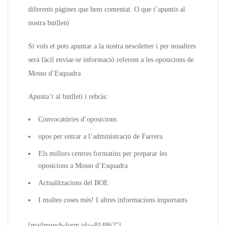
diferents pàgines que hem comentat. O que t’apuntis al
nostra butlletó
Si vols et pots apuntar a la nostra newsletter i per nosaltres
serà fàcil enviar-te informació referent a les oposicions de
Mosso d’Esquadra
Apunta’t al butlletí i rebràs:
Convocatòries d’oposicions
opos per entrar a l’administració de Farrera
Els millors centres formatius per preparar les
oposicions a Mosso d’Esquadra
Actualitzacions del BOE
I moltes coses més! I altres informacions importants
[mailmunch-form id=»814862″]