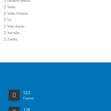
vacances familia
Vallès
Vallès Oriental
Vic
Waki Karate
Xerrades
Zumba
523
Cursos
128