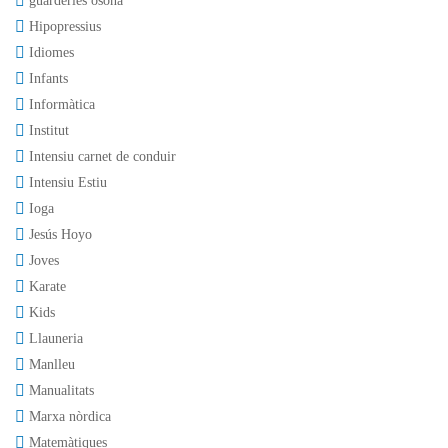
guarderies osona
Hipopressius
Idiomes
Infants
Informàtica
Institut
Intensiu carnet de conduir
Intensiu Estiu
Ioga
Jesús Hoyo
Joves
Karate
Kids
Llauneria
Manlleu
Manualitats
Marxa nòrdica
Matemàtiques