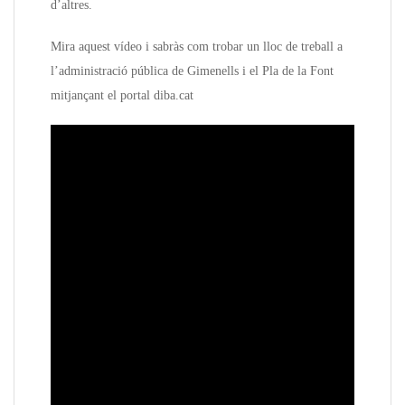
d’altres.
Mira aquest vídeo i sabràs com trobar un lloc de treball a
l’administració pública de Gimenells i el Pla de la Font
mitjançant el portal diba.cat