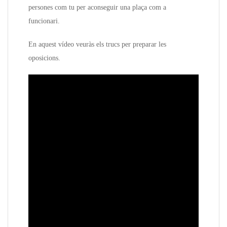
persones com tu per aconseguir una plaça com a
funcionari.
En aquest vídeo veuràs els trucs per preparar les
oposicions.