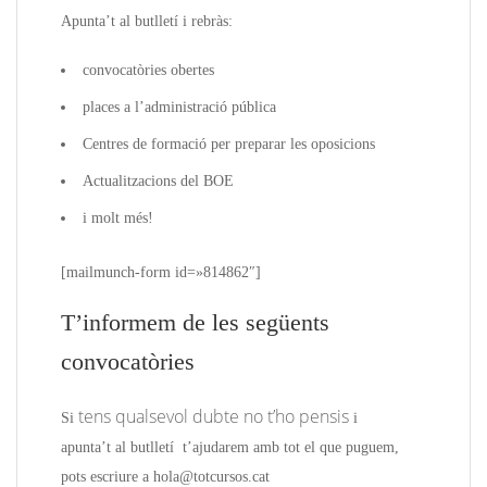
Apunta’t al butlletí i rebràs:
convocatòries obertes
places a l’administració pública
Centres de formació per preparar les oposicions
Actualitzacions del BOE
i molt més!
[mailmunch-form id=»814862″]
T’informem de les següents
convocatòries
tens qualsevol dubte no t’ho pensis
Si
i
apunta’t
al butlletí
t’ajudarem amb tot el que puguem,
pots escriure a hola@totcursos.cat