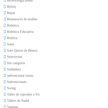
Reflexologia podal
Reforç
Repàs
Restauració de mobles
Robòtica
Robòtica Educativa
Roòtica
Salut
Sant Quirze de Besora
Selectivitat
Sin categoría
Soldadura
subvencionat osona
Subvencionats
Swing
Taller de cupcakes a Vic
Tallers de Nadal
Tapping