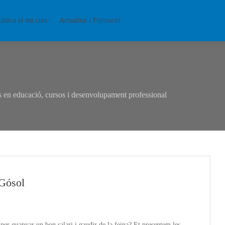
ublica el teu curs
Actualitat i Formació
en educació, cursos i desenvolupament professional
Gósol
per guanyar un bon salari i gaudir de la feina? Et presentem les