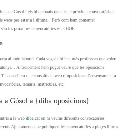
ions de Gósol i els hi demanis quan és la pròxima convocatòria a
tals webs per estar a l’última. | Però com hem comentat
an són les pròximes convocatòries és el BOE.
a
 porta al món laboral. Cada vegada hi han més professors que volen
atalunya. . Anteriorment hem pogut veure que les oposicions
 T’aconsellem que consultis la web d’oposicions d’ensenyament a
nvocatòries, temaris, matricules, etc.
a a Gósol a {diba oposicions}
entris a la web
diba.cat
on hi veuras diferents convocatories
ferents Ajuntaments que publiquen les convocatories a plaçes lliures