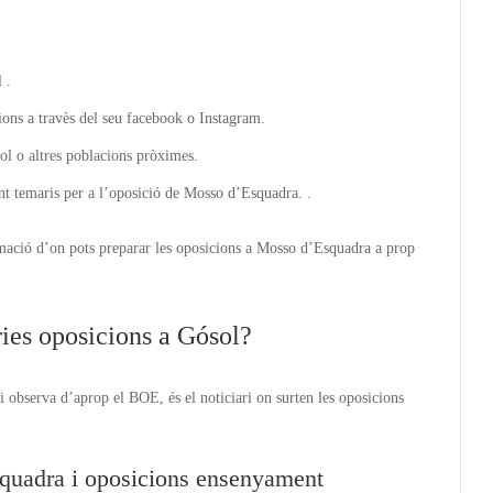
 .
ions a travès del seu facebook o Instagram.
l o altres poblacions pròximes.
nt temaris per a l’oposició de Mosso d’Esquadra. .
mació d’on pots preparar les oposicions a Mosso d’Esquadra a prop
ies oposicions a Gósol?
 observa d’aprop el BOE, és el noticiari on surten les oposicions
quadra i oposicions ensenyament