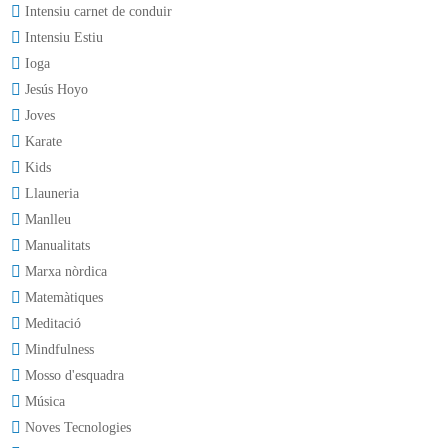
Intensiu carnet de conduir
Intensiu Estiu
Ioga
Jesús Hoyo
Joves
Karate
Kids
Llauneria
Manlleu
Manualitats
Marxa nòrdica
Matemàtiques
Meditació
Mindfulness
Mosso d'esquadra
Música
Noves Tecnologies