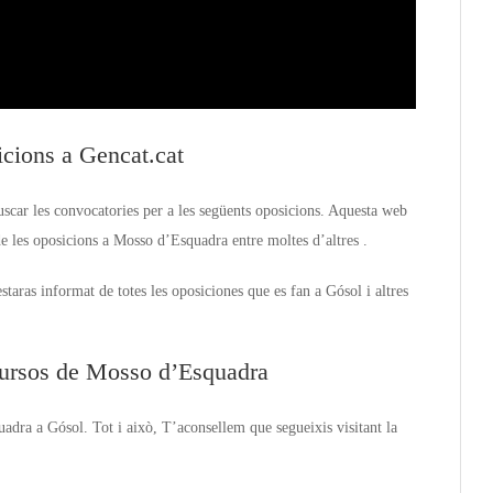
icions a Gencat.cat
scar les convocatories per a les següents oposicions. Aquesta web
e les oposicions a Mosso d’Esquadra entre moltes d’altres .
taras informat de totes les oposiciones que es fan a Gósol i altres
 cursos de Mosso d’Esquadra
adra a Gósol. Tot i això, T’aconsellem que segueixis visitant la