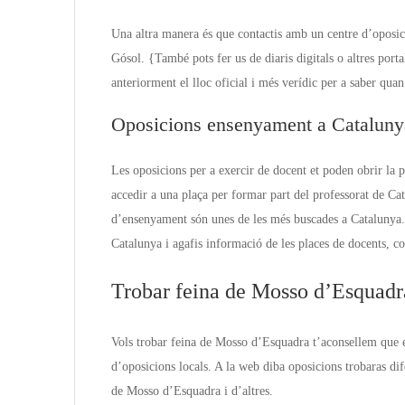
Una altra manera és que contactis amb un centre d’oposic
Gósol. {També pots fer us de diaris digitals o altres por
anteriorment el lloc oficial i més verídic per a saber qu
Oposicions ensenyament a Cataluny
Les oposicions per a exercir de docent et poden obrir la
accedir a una plaça per formar part del professorat de C
d’ensenyament són unes de les més buscades a Catalunya.
Catalunya i agafis informació de les places de docents, co
Trobar feina de Mosso d’Esquadr
Vols trobar feina de Mosso d’Esquadra t’aconsellem que 
d’oposicions locals. A la web diba oposicions trobaras di
de Mosso d’Esquadra i d’altres.