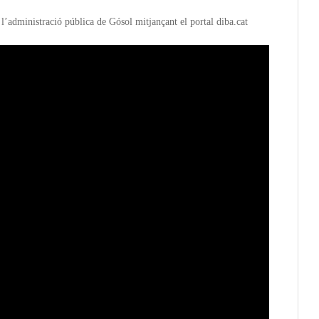
 l’administració pública de Gósol mitjançant el portal diba.cat