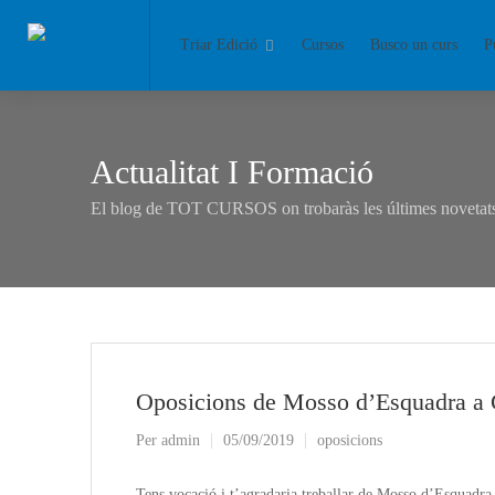
Triar Edició
Cursos
Busco un curs
P
Actualitat I Formació
El blog de TOT CURSOS on trobaràs les últimes novetats 
Oposicions de Mosso d’Esquadra a 
Per
admin
05/09/2019
oposicions
Tens vocació i t’agradaria treballar de Mosso d’Esquadra 