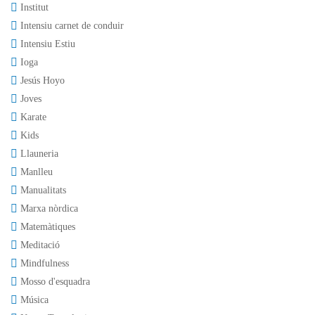
Institut
Intensiu carnet de conduir
Intensiu Estiu
Ioga
Jesús Hoyo
Joves
Karate
Kids
Llauneria
Manlleu
Manualitats
Marxa nòrdica
Matemàtiques
Meditació
Mindfulness
Mosso d'esquadra
Música