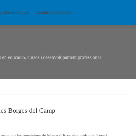
ublica el teu curs
Actualitat i Formació
en educació, cursos i desenvolupament professional
les Borges del Camp
 presentem les oposicions de Mosso d’Esquadra amb més futur i