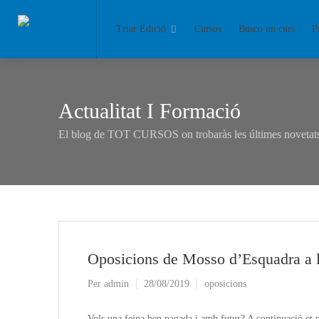
Triar Edició
Cursos
Busco un curs
P
Actualitat I Formació
El blog de TOT CURSOS on trobaràs les últimes novetats 
Oposicions de Mosso d’Esquadra a 
Per
admin
28/08/2019
oposicions
Vols una feina ben pagada i amb futur? A continuació et