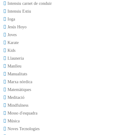
Intensiu carnet de conduir
Intensiu Estiu
Ioga
Jesús Hoyo
Joves
Karate
Kids
Llauneria
Manlleu
Manualitats
Marxa nòrdica
Matemàtiques
Meditació
Mindfulness
Mosso d'esquadra
Música
Noves Tecnologies