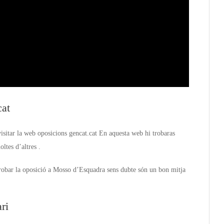
cat
visitar la web oposicions gencat.cat En aquesta web hi trobaras
ltes d’altres .
trobar la oposició a Mosso d’Esquadra sens dubte són un bon mitja
ri