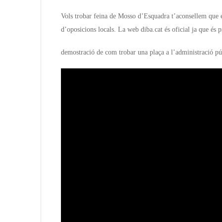
Vols trobar feina de Mosso d’Esquadra t’aconsellem que 
d’oposicions locals. La web diba.cat és oficial ja que és 
demostració de com trobar una plaça a l’administració p