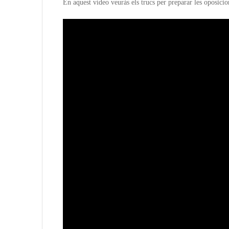
En aquest vídeo veuràs els trucs per preparar les oposicio