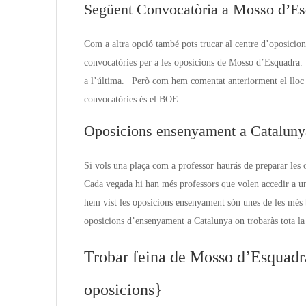
Següent Convocatòria a Mosso d’Es
Com a altra opció també pots trucar al centre d’oposicio
convocatòries per a les oposicions de Mosso d’Esquadra. {T
a l’última. | Però com hem comentat anteriorment el lloc 
convocatòries és el BOE.
Oposicions ensenyament a Cataluny
Si vols una plaça com a professor haurás de preparar les 
Cada vegada hi han més professors que volen accedir a un
hem vist les oposicions ensenyament són unes de les més 
oposicions d’ensenyament a Catalunya on trobaràs tota la 
Trobar feina de Mosso d’Esquadr
oposicions}