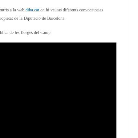
entris a la web
diba.cat
on hi veuras diferents convocatories
propietat de la Diputació de Barcelona.
ública de les Borges del Camp