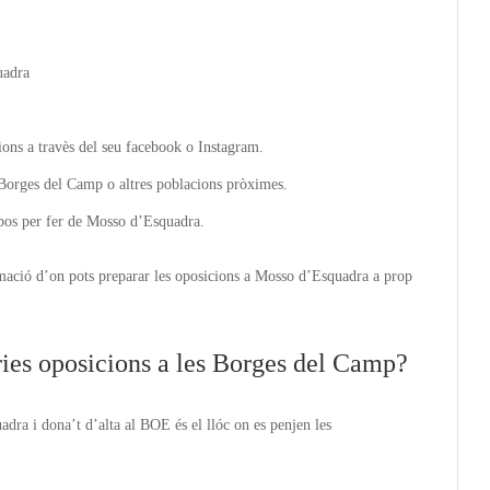
uadra
ions a travès del seu facebook o Instagram.
Borges del Camp o altres poblacions pròximes.
opos per fer de Mosso d’Esquadra.
mació d’on pots preparar les oposicions a Mosso d’Esquadra a prop
ies oposicions a les Borges del Camp?
dra i dona’t d’alta al BOE és el llóc on es penjen les