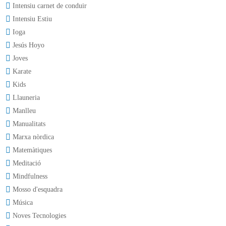
Intensiu carnet de conduir
Intensiu Estiu
Ioga
Jesús Hoyo
Joves
Karate
Kids
Llauneria
Manlleu
Manualitats
Marxa nòrdica
Matemàtiques
Meditació
Mindfulness
Mosso d'esquadra
Música
Noves Tecnologies