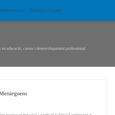
ublica el teu curs
Actualitat i Formació
en educació, cursos i desenvolupament professional
 Menàrguens
per guanyar un bon salari i gaudir de la feina? A continuació et