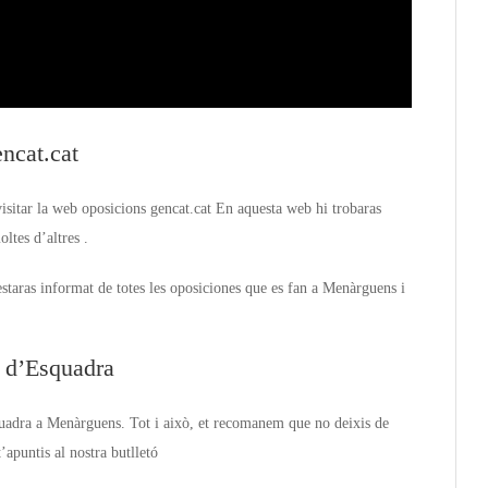
ncat.cat
visitar la web oposicions gencat.cat En aquesta web hi trobaras
ltes d’altres .
staras informat de totes les oposiciones que es fan a Menàrguens i
 d’Esquadra
quadra a Menàrguens. Tot i això, et recomanem que no deixis de
apuntis al nostra butlletó