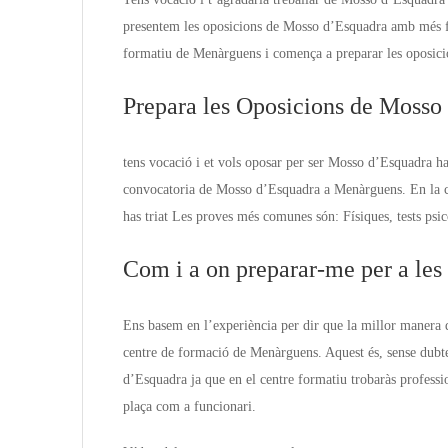
presentem les oposicions de Mosso d’Esquadra amb més f
formatiu de Menàrguens i comença a preparar les oposici
Prepara les Oposicions de Moss
tens vocació i et vols oposar per ser Mosso d’Esquadra ha
convocatoria de Mosso d’Esquadra a Menàrguens. En la c
has triat Les proves més comunes són: Físiques, tests psic
Com i a on preparar-me per a le
Ens basem en l’experiència per dir que la millor manera 
centre de formació de Menàrguens. Aquest és, sense dubte
d’Esquadra ja que en el centre formatiu trobaràs profess
plaça com a funcionari.