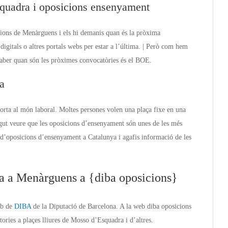
quadra i oposicions ensenyament
cions de Menàrguens i els hi demanis quan és la pròxima
igitals o altres portals webs per estar a l’última. | Però com hem
 saber quan són les pròximes convocatòries és el BOE.
a
porta al món laboral. Moltes persones volen una plaça fixe en una
gut veure que les oposicions d’ensenyament són unes de les més
d’oposicions d’ensenyament a Catalunya i agafis informació de les
a a Menàrguens a {diba oposicions}
eb de
DIBA
de la Diputació de Barcelona. A la web diba oposicions
ories a plaçes lliures de Mosso d’Esquadra i d’altres.