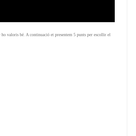
ho valoris bé. A continuació et presentem 5 punts per escollir el