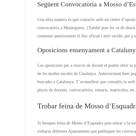
Següent Convocatòria a Mosso d’Es
Una altra manera és que contactis amb un centre d’oposi
convocatòria a Menàrguens. {També pots fer us de diaris d
comentat anteriorment el lloc oficial i més verídic per a
Oposicions ensenyament a Cataluny
Les oposicions per a exercir de docent et poden obrir la 
de les moltes escoles de Catalunya. Anteriorment hem po
buscades a Catalunya. T’aconsellem que consultis la web 
places de docents, convocatòries, temaris, matricules, etc.
Trobar feina de Mosso d’Esquadr
Si busques feina de Mosso d’Esquadra pots entrar a la w
trobaras diferents Ajuntaments que publiquen les convocat