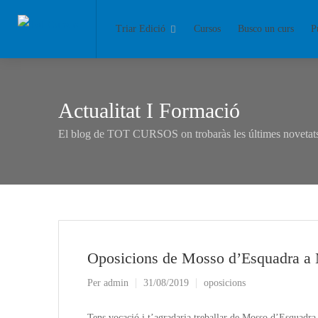
Triar Edició
Cursos
Busco un curs
P
Actualitat I Formació
El blog de TOT CURSOS on trobaràs les últimes novetats 
Oposicions de Mosso d’Esquadra a
Per
admin
31/08/2019
oposicions
Tens vocació i t’agradaria treballar de Mosso d’Esquadra 