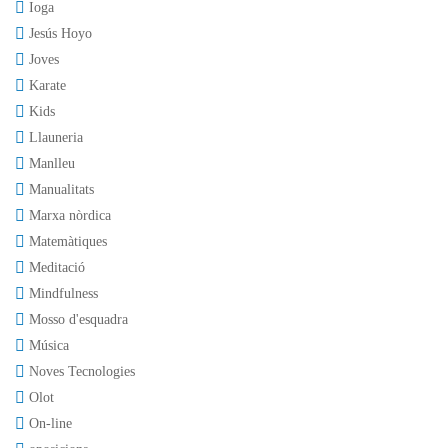
Ioga
Jesús Hoyo
Joves
Karate
Kids
Llauneria
Manlleu
Manualitats
Marxa nòrdica
Matemàtiques
Meditació
Mindfulness
Mosso d'esquadra
Música
Noves Tecnologies
Olot
On-line