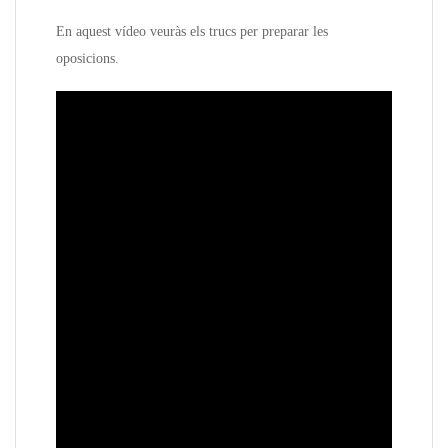
En aquest vídeo veuràs els trucs per preparar les
oposicions.