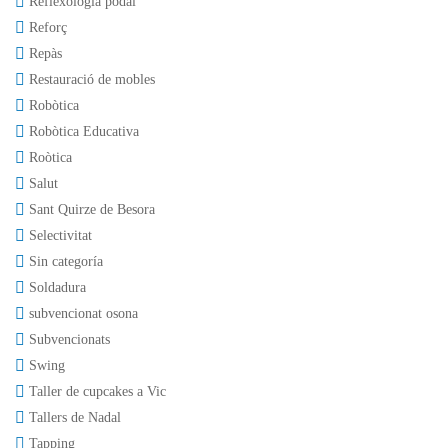
Reflexologia podal
Reforç
Repàs
Restauració de mobles
Robòtica
Robòtica Educativa
Roòtica
Salut
Sant Quirze de Besora
Selectivitat
Sin categoría
Soldadura
subvencionat osona
Subvencionats
Swing
Taller de cupcakes a Vic
Tallers de Nadal
Tapping