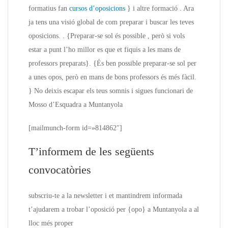
formatius fan
cursos d’oposicions
} i altre formació . Ara
ja tens una visió global de com preparar i buscar les teves
oposicions. . {Preparar-se sol és possible , però si vols
estar a punt l’ho millor es que et fiquis a les mans de
professors preparats}. {És ben possible preparar-se sol per
a unes opos, però en mans de bons professors és més fàcil.
} No deixis escapar els teus somnis i sigues funcionari de
Mosso d’Esquadra a Muntanyola
[mailmunch-form id=»814862″]
T’informem de les següents
convocatòries
subscriu-te a la
newsletter
i et mantindrem informada
t’ajudarem a trobar l’oposició per {
opo
} a Muntanyola
a a
l
lloc més proper