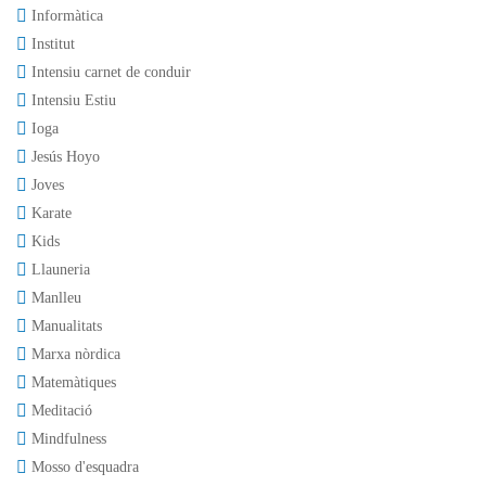
Informàtica
Institut
Intensiu carnet de conduir
Intensiu Estiu
Ioga
Jesús Hoyo
Joves
Karate
Kids
Llauneria
Manlleu
Manualitats
Marxa nòrdica
Matemàtiques
Meditació
Mindfulness
Mosso d'esquadra