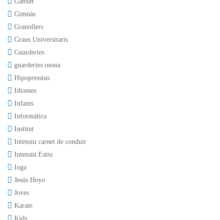
Ganxet
Gimnàs
Granollers
Graus Universitaris
Guarderies
guarderies osona
Hipopressius
Idiomes
Infants
Informàtica
Institut
Intensiu carnet de conduir
Intensiu Estiu
Ioga
Jesús Hoyo
Joves
Karate
Kids