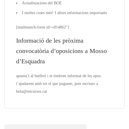
Actualitzacions del BOE
I moltes coses més! I altres informacions importants
[mailmunch-form id=»814862″]
Informació de les pròxima
convocatòria d’oposicions a Mosso
d’Esquadra
apunta’t al butlletí i et tindrem informat de les
opos.
t’ajudarem amb tot el que puguem, pots escriure a
hola@totcursos.cat