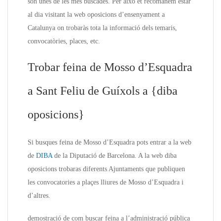
són unes de les més buscades. Per això et recomanem estar
al dia visitant la web oposicions d’ensenyament a
Catalunya on trobaràs tota la informació dels temaris,
convocatòries, places, etc.
Trobar feina de Mosso d’Esquadra
a Sant Feliu de Guíxols a {diba
oposicions}
Si busques feina de Mosso d’Esquadra pots entrar a la web
de
DIBA
de la Diputació de Barcelona. A la web diba
oposicions trobaras diferents Ajuntaments que publiquen
les convocatories a plaçes lliures de Mosso d’Esquadra i
d’altres.
demostració de com buscar feina a l’administració pública