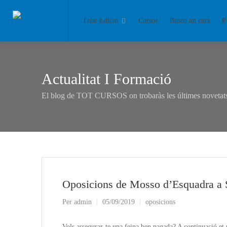
Triar Edició
Cursos
Busco un curs
P
Actualitat I Formació
El blog de TOT CURSOS on trobaràs les últimes novetats 
Oposicions de Mosso d’Esquadra a 
Per
admin
05/09/2019
oposicions
Vols assegurar-te una feina ben pagada? A continuació e