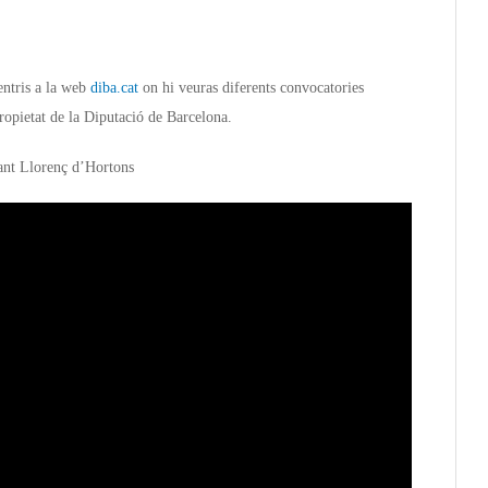
entris a la web
diba.cat
on hi veuras diferents convocatories
propietat de la Diputació de Barcelona.
Sant Llorenç d’Hortons