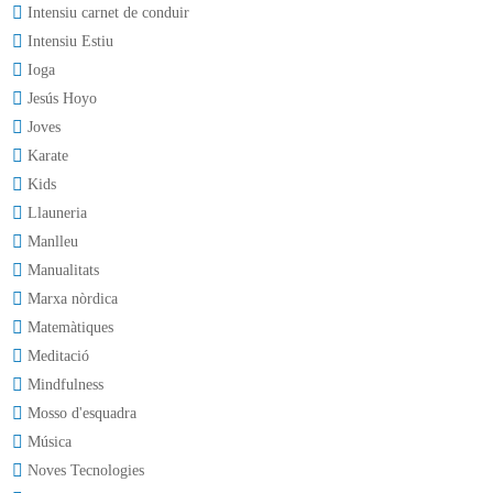
Intensiu carnet de conduir
Intensiu Estiu
Ioga
Jesús Hoyo
Joves
Karate
Kids
Llauneria
Manlleu
Manualitats
Marxa nòrdica
Matemàtiques
Meditació
Mindfulness
Mosso d'esquadra
Música
Noves Tecnologies