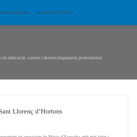
ublica el teu curs
Actualitat i Formació
en educació, cursos i desenvolupament professional
Sant Llorenç d’Hortons
t presentem les oposicions de Mosso d’Esquadra amb més futur i