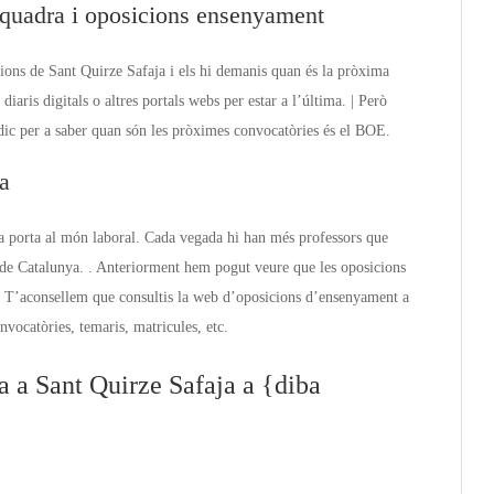
quadra i oposicions ensenyament
ions de Sant Quirze Safaja i els hi demanis quan és la pròxima
aris digitals o altres portals webs per estar a l’última. | Però
dic per a saber quan són les pròximes convocatòries és el BOE.
a
la porta al món laboral. Cada vegada hi han més professors que
t de Catalunya. . Anteriorment hem pogut veure que les oposicions
 T’aconsellem que consultis la web d’oposicions d’ensenyament a
nvocatòries, temaris, matricules, etc.
 a Sant Quirze Safaja a {diba