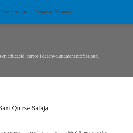
ublica el teu curs
Actualitat i Formació
en educació, cursos i desenvolupament professional
ant Quirze Safaja
per guanyar un bon salari i gaudir de la feina? Et presentem les