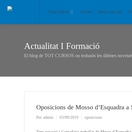
Triar Edició
Cursos
Busco un curs
P
Actualitat I Formació
El blog de TOT CURSOS on trobaràs les últimes novetats 
Oposicions de Mosso d’Esquadra a S
Per
admin
03/09/2019
oposicions
Tens vocació i t’agradaria treballar de Mosso d’Esquadra 