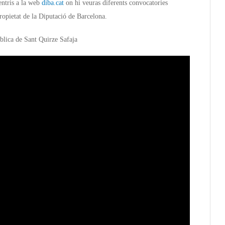
entris a la web
diba.cat
on hi veuras diferents convocatories
propietat de la Diputació de Barcelona.
blica de Sant Quirze Safaja