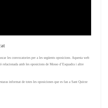
cat
scar les convocatories per a les següents oposicions. Aquesta web
ió relacionada amb les oposicions de Mosso d’Esquadra i altre
taras informat de totes les oposiciones que es fan a Sant Quirze