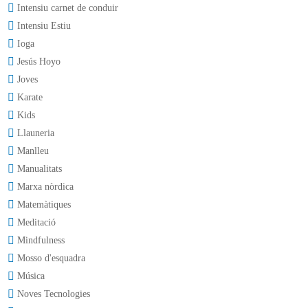
Intensiu carnet de conduir
Intensiu Estiu
Ioga
Jesús Hoyo
Joves
Karate
Kids
Llauneria
Manlleu
Manualitats
Marxa nòrdica
Matemàtiques
Meditació
Mindfulness
Mosso d'esquadra
Música
Noves Tecnologies