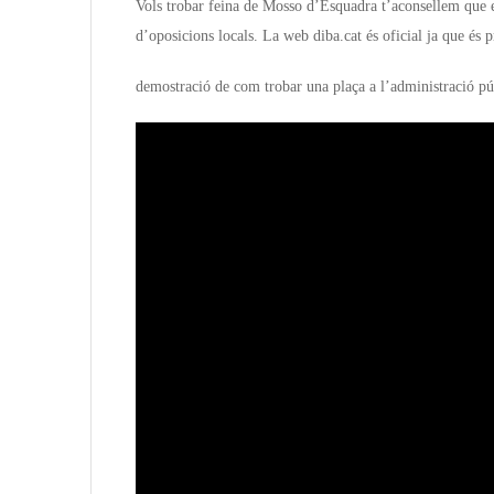
Vols trobar feina de Mosso d’Esquadra t’aconsellem que 
d’oposicions locals. La web diba.cat és oficial ja que és 
demostració de com trobar una plaça a l’administració pú