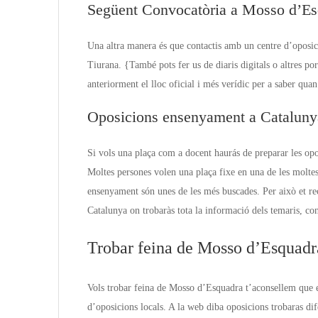
Següent Convocatòria a Mosso d’Es
Una altra manera és que contactis amb un centre d’oposic
Tiurana. {També pots fer us de diaris digitals o altres p
anteriorment el lloc oficial i més verídic per a saber qu
Oposicions ensenyament a Cataluny
Si vols una plaça com a docent haurás de preparar les opo
Moltes persones volen una plaça fixe en una de les molte
ensenyament són unes de les més buscades. Per això et re
Catalunya on trobaràs tota la informació dels temaris, con
Trobar feina de Mosso d’Esquadr
Vols trobar feina de Mosso d’Esquadra t’aconsellem que 
d’oposicions locals. A la web diba oposicions trobaras di