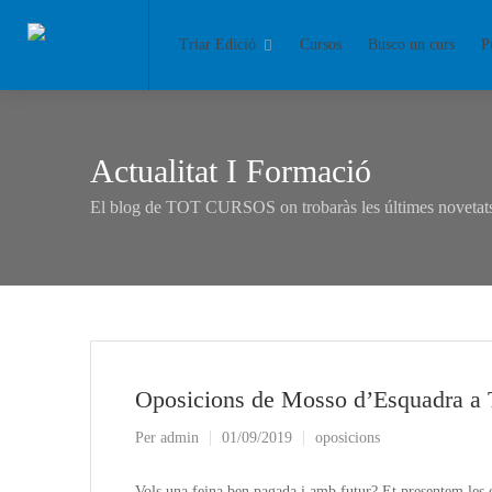
Triar Edició
Cursos
Busco un curs
P
Actualitat I Formació
El blog de TOT CURSOS on trobaràs les últimes novetats 
Oposicions de Mosso d’Esquadra a 
Per
admin
01/09/2019
oposicions
Vols una feina ben pagada i amb futur? Et presentem les 