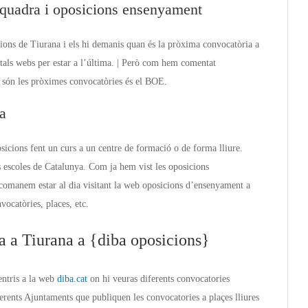
quadra i oposicions ensenyament
ions de Tiurana i els hi demanis quan és la pròxima convocatòria a
ortals webs per estar a l’última. | Però com hem comentat
an són les pròximes convocatòries és el BOE.
a
sicions fent un curs a un centre de formació o de forma lliure.
s escoles de Catalunya. Com ja hem vist les oposicions
comanem estar al dia visitant la web oposicions d’ensenyament a
vocatòries, places, etc.
a a Tiurana a {diba oposicions}
entris a la web
diba.cat
on hi veuras diferents convocatories
ferents Ajuntaments que publiquen les convocatories a plaçes lliures