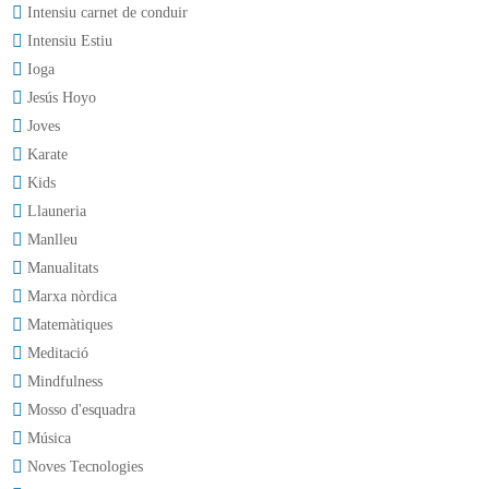
Intensiu carnet de conduir
Intensiu Estiu
Ioga
Jesús Hoyo
Joves
Karate
Kids
Llauneria
Manlleu
Manualitats
Marxa nòrdica
Matemàtiques
Meditació
Mindfulness
Mosso d'esquadra
Música
Noves Tecnologies