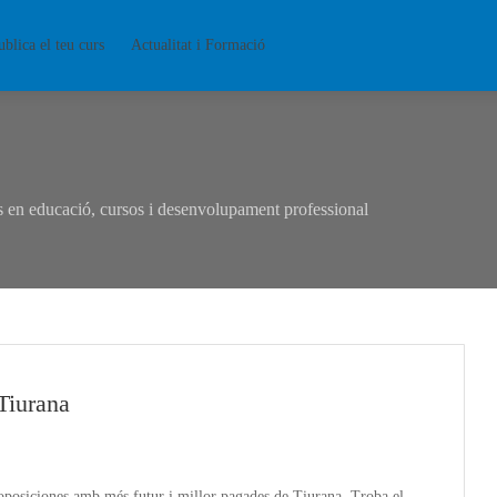
ublica el teu curs
Actualitat i Formació
en educació, cursos i desenvolupament professional
Tiurana
oposiciones amb més futur i millor pagades de Tiurana. Troba el