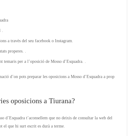
uadra
 .
ions a travès del seu facebook o Instagram.
ats properes. .
nt temaris per a l’oposició de Mosso d’Esquadra. .
mació d’on pots preparar les oposicions a Mosso d’Esquadra a prop
ies oposicions a Tiurana?
sso d’Esquadra t’aconsellem que no deixis de consultar la web del
t el que hi surt escrit es durà a terme.