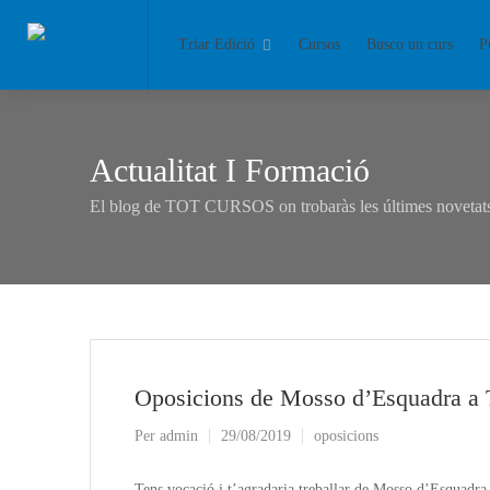
Triar Edició
Cursos
Busco un curs
P
Actualitat I Formació
El blog de TOT CURSOS on trobaràs les últimes novetats 
Oposicions de Mosso d’Esquadra a 
Per
admin
29/08/2019
oposicions
Tens vocació i t’agradaria treballar de Mosso d’Esquadra 