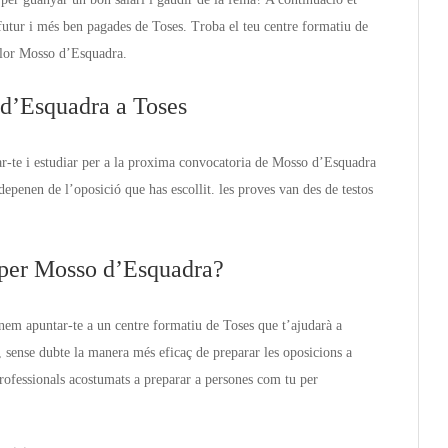
tur i més ben pagades de Toses. Troba el teu centre formatiu de
illor Mosso d’Esquadra.
 d’Esquadra a Toses
r-te i estudiar per a la proxima convocatoria de Mosso d’Esquadra
epenen de l’oposició que has escollit. les proves van des de testos
s per Mosso d’Esquadra?
nem apuntar-te a un centre formatiu de Toses que t’ajudarà a
 sense dubte la manera més eficaç de preparar les oposicions a
rofessionals acostumats a preparar a persones com tu per