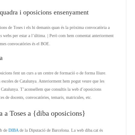
quadra i oposicions ensenyament
ions de Toses i els hi demanis quan és la pròxima convocatòria a
tals webs per estar a l’última. | Però com hem comentat anteriorment
ximes convocatòries és el BOE.
a
sicions fent un curs a un centre de formació o de forma lliure.
s escoles de Catalunya. Anteriorment hem pogut veure que les
 Catalunya. T’aconsellem que consultis la web d’oposicions
es de docents, convocatòries, temaris, matricules, etc.
 a Toses a {diba oposicions}
eb de
DIBA
de la Diputació de Barcelona. La web diba.cat és