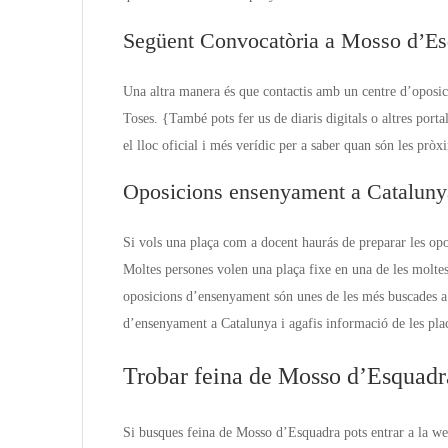
Següent Convocatòria a Mosso d’Es
Una altra manera és que contactis amb un centre d’oposic
Toses. {També pots fer us de diaris digitals o altres por
el lloc oficial i més verídic per a saber quan són les prò
Oposicions ensenyament a Cataluny
Si vols una plaça com a docent haurás de preparar les opo
Moltes persones volen una plaça fixe en una de les molte
oposicions d’ensenyament són unes de les més buscades a
d’ensenyament a Catalunya i agafis informació de les plac
Trobar feina de Mosso d’Esquadra
Si busques feina de Mosso d’Esquadra pots entrar a la w