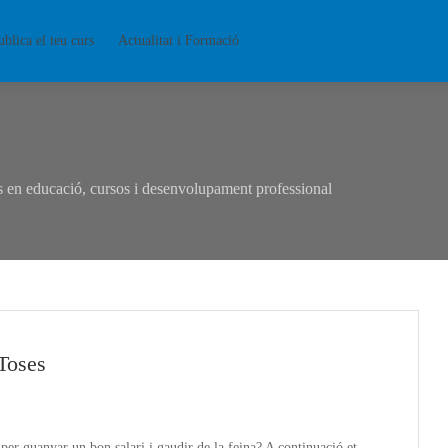
ublica el teu curs
Actualitat i Formació
en educació, cursos i desenvolupament professional
Toses
per guanyar un bon salari i gaudir de la feina? A continuació et