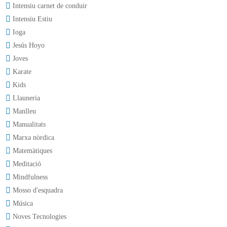
Intensiu carnet de conduir
Intensiu Estiu
Ioga
Jesús Hoyo
Joves
Karate
Kids
Llauneria
Manlleu
Manualitats
Marxa nòrdica
Matemàtiques
Meditació
Mindfulness
Mosso d'esquadra
Música
Noves Tecnologies