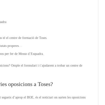
uadra
ns té el centre de formació de Toses.
tats properes. .
opos per fer de Mosso d’Esquadra.
sicions? Omple el formulari i t’ajudarem a trobar un centre de
ies oposicions a Toses?
 segueix d’aprop el BOE, és el noticiari on surten les oposicions