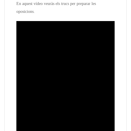
En aquest vídeo veuràs els trucs per preparar les
oposicions.