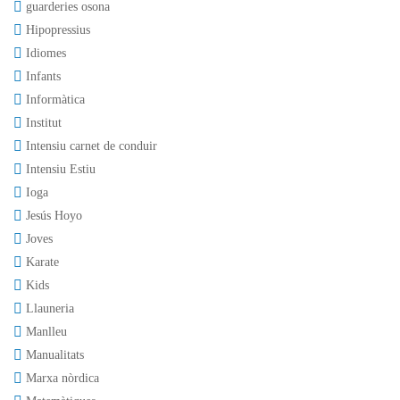
guarderies osona
Hipopressius
Idiomes
Infants
Informàtica
Institut
Intensiu carnet de conduir
Intensiu Estiu
Ioga
Jesús Hoyo
Joves
Karate
Kids
Llauneria
Manlleu
Manualitats
Marxa nòrdica