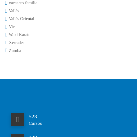
vacances familia
Vallès
Vallès Oriental
Vic
Waki Karate
Xerrades
Zumba
523
Cursos