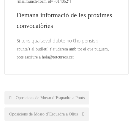
[mailmunch-form id=»814862″]
Demana informació de les pròximes
convocatòries
tens qualsevol dubte no t’ho pensis
Si
i
apunta’t
al butlletí
t’ajudarem amb tot el que puguem,
pots escriure a hola@totcursos.cat
Post
Oposicions de Mosso d’Esquadra a Ponts
navigation
Oposicions de Mosso d’Esquadra a Olius