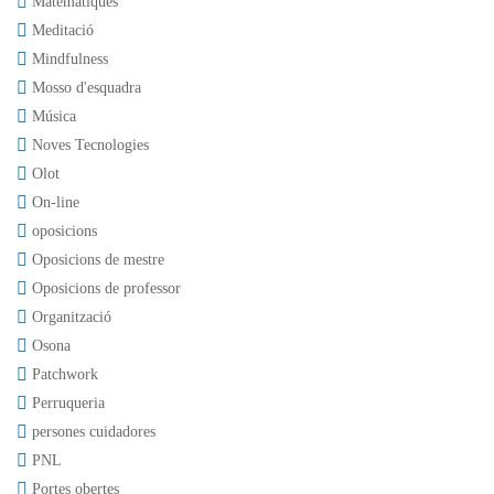
Matemàtiques
Meditació
Mindfulness
Mosso d'esquadra
Música
Noves Tecnologies
Olot
On-line
oposicions
Oposicions de mestre
Oposicions de professor
Organització
Osona
Patchwork
Perruqueria
persones cuidadores
PNL
Portes obertes