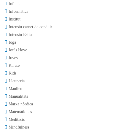
Infants
Informàtica
Institut
Intensiu carnet de conduir
Intensiu Estiu
Ioga
Jesús Hoyo
Joves
Karate
Kids
Llauneria
Manlleu
Manualitats
Marxa nòrdica
Matemàtiques
Meditació
Mindfulness