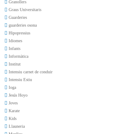
Granollers
Graus Universitaris
Guarderies
guarderies osona
Hipopressius
Idiomes
Infants
Informàtica
Institut
Intensiu carnet de conduir
Intensiu Estiu
Ioga
Jesús Hoyo
Joves
Karate
Kids
Llauneria