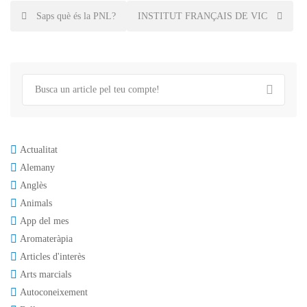
Post
Saps què és la PNL?
INSTITUT FRANÇAIS DE VIC
navigation
Actualitat
Alemany
Anglès
Animals
App del mes
Aromateràpia
Articles d'interès
Arts marcials
Autoconeixement